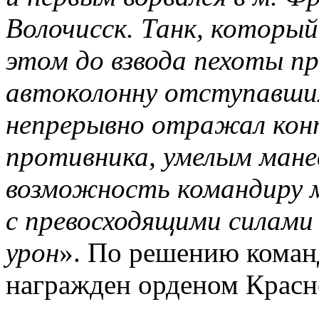
Волочисск. Танк, которы
этом до взвода пехоты п
автоколонну отступавших
непрерывно отражал ко
противника, умелым мане
возможность командиру 
с превосходящими силами
урон
». По решению команд
награжден орденом Красн