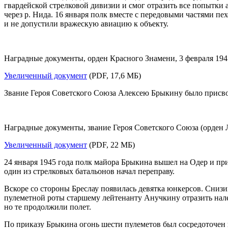
гвардейской стрелковой дивизии и смог отразить все попытки
через р. Нида. 16 января полк вместе с передовыми частями п
и не допустили вражескую авиацию к объекту.
Наградные документы, орден Красного Знамени, 3 февраля 194
Увеличенный документ
(PDF, 17,6 МБ)
Звание Героя Советского Союза Алексею Брыкину было присвое
Наградные документы, звание Героя Советского Союза (орден Ле
Увеличенный документ
(PDF, 22 МБ)
24 января 1945 года полк майора Брыкина вышел на Одер и при
один из стрелковых батальонов начал переправу.
Вскоре со стороны Бреслау появилась девятка юнкерсов. Сни
пулеметной роты старшему лейтенанту Анучкину отразить нал
но те продолжили полет.
По приказу Брыкина огонь шести пулеметов был сосредоточен н