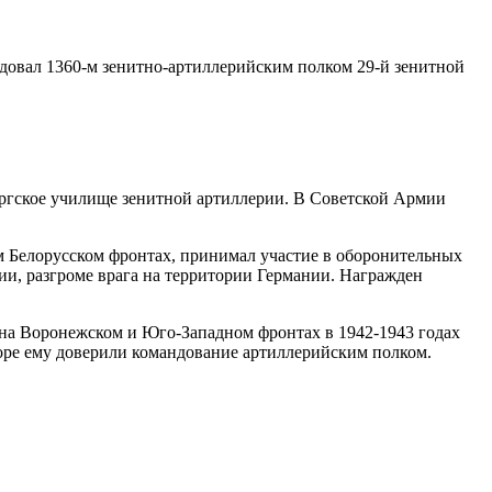
ндовал
1360-м
зенитно-артиллерийским полком
29-й
зенитной
ургское училище зенитной артиллерии. В Советской Армии
м
Белорусском фронтах, принимал участие в оборонительных
и, разгроме врага на территории Германии. Награжден
 на Воронежском и Юго-Западном фронтах в
1942-1943
годах
оре ему доверили командование артиллерийским полком.