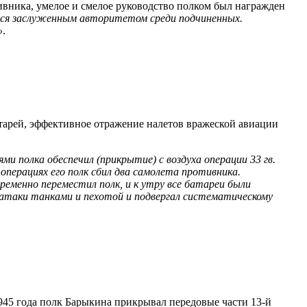
вника, умелое и смелое руководство полком был награжден
тся заслуженным авторитетом среди подчиненных.
»
.
атарей, эффективное отражение налетов вражеской авиации
 полка обеспечил (прикрытие) с воздуха операции 33 гв.
 операциях его полк сбил два самолета противника.
временно переместил полк, и к утру все батареи были
атаки танками и пехотой и подвергал систематическому
1945 года полк Барыкина прикрывал передовые части
13-й