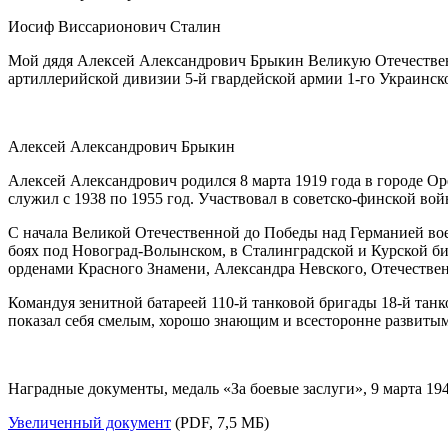
Иосиф Виссарионович Сталин
Мой дядя Алексей Александрович Брыкин Великую Отечественн
артиллерийской дивизии
5-й
гвардейской армии
1-го
Украинско
Алексей Александрович Брыкин
Алексей Александрович родился 8 марта 1919 года в городе О
служил с 1938 по 1955 год. Участвовал в советско-финской вой
С начала Великой Отечественной до Победы над Германией во
боях под Новоград-Волынском, в Сталинградской и Курской би
орденами Красного Знамени, Александра Невского, Отечествен
Командуя зенитной батареей
110-й
танковой бригады
18-й
танк
показал себя смелым, хорошо знающим и всесторонне развитым
Наградные документы, медаль «За боевые заслуги», 9 марта 194
Увеличенный документ
(PDF, 7,5 МБ)