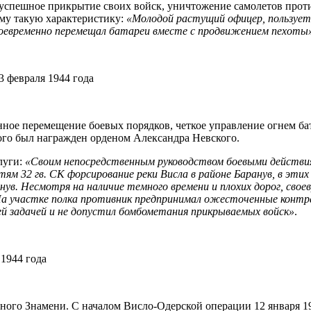
успешное прикрытие своих войск, уничтожение самолетов проти
му такую характеристику:
«Молодой растущий офицер, пользуе
воевременно перемещал батареи вместе с продвижением пехоты
3 февраля 1944 года
енное перемещение боевых порядков, четкое управление огнем б
го был награжден орденом Александра Невского.
луги:
«Своим непосредственным руководством боевыми действиями
тям 32 гв. СК форсирование реки Висла в районе Баранув, в этих
нув. Несмотря на наличие темного времени и плохих дорог, свое
На участке полка противник предпринимал ожесточенные контр
ей задачей и не допустил бомбометания прикрываемых войск»
.
1944 года
сного Знамени. С началом Висло-Одерской операции 12 января 