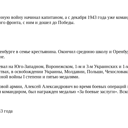
ую войну начинал капитаном, а с декабря 1943 года уже кома
го фронта, с ним и дошел до Победы.
ренбурге в семье крестьянина. Окончил среднюю школу и Оренб
не.
евал на Юго-Западном, Воронежском,
1-м
и
3-м
Украинских и
1-
твах, в освобождении Украины, Молдавии, Польши, Чехословаки
ной войны I степени и пятью медалями.
овой армии, Алексей Александрович во время боевых операций
 командиром, был награжден медалью «За боевые заслуги». Вск
3 года