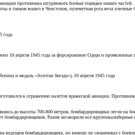
 авиации противника штурмовать боевые порядки наших частей.
ехоты и танков вошел в Ченстохов, пулеметная рота вела уличны
5 года
но 10 апреля 1945 года за форсирование Одера и проявленные п
нина и медаль «Золотая Звезда»), 10 апреля 1945 года
готовился к отражению налетов вражеской авиации. Противник в
зившись до высоты
700-800 метров,
бомбардировщики легли на бое
ет бомбардировщиков. Разом заговорили все крупнокалиберные 
а ведущем бомбардировщике, но юнкерс не сворачивал с боевого