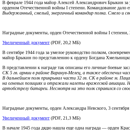
В феврале 1944 года майор Алексей Александрович Брыкин за 
орденом Отечественной войны I степени. Командование дало е
Выдержанный, смелый, энергичный командир полка. Смело и с
Наградные документы, орден Отечественной войны I степени, 
Увеличенный документ
(PDF, 20,2 МБ)
В сентябре 1944 года за умелое руководство полком, своеврем
майор Брыкин по представлению к ордену Богдана Хмельницко
В представлении к награде так описаны его личные боевые зас
СК 5 гв. армии в районе Варанув-Мелец, а также обеспечил час
В дальнейшем полк прикрывал части 32 гв. СК в районе м. Паца
на огневых позициях и отражали налеты вражеской авиации. 
артобстрелу батареи. Несмотря на это полк справился со сво
Наградные документы, орден Александра Невского, 3 сентября 
Увеличенный документ
(PDF, 21,3 МБ)
В начале 1945 года дядю нашла еще одна награда — орден Кра