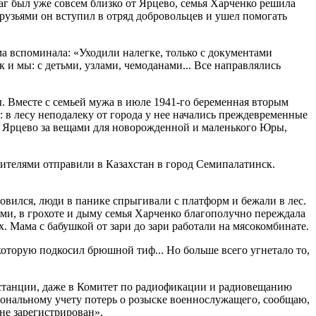
аг был уже совсем близко от Ярцево, семья Харченко решила
рузьями он вступил в отряд добровольцев и ушел помогать
ма вспоминала: «Уходили налегке, только с документами
и мы: с детьми, узлами, чемоданами... Все направлялись
ы. Вместе с семьей мужа в июле
1941-го
беременная вторым
 в лесу неподалеку от города у нее начались преждевременные
ь в Ярцево за вещами для новорожденной и маленького Юры,
ителями отправили в Казахстан в город Семипалатинск.
овился, люди в панике спрыгивали с платформ и бежали в лес.
вами, в грохоте и дыму семья Харченко благополучно переждала
. Мама с бабушкой от зари до зари работали на мясокомбинате.
которую подкосил брюшной тиф... Но больше всего угнетало то,
инстанции, даже в Комитет по радиофикации и радиовещанию
сональному учету потерь о розыске военнослужащего, сообщаю,
не зарегистрирован».