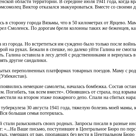
ской области территории. В середине июля 1941 года, когда вр
мсомолец Виктор отказался эвакуироваться. Вместе со своими д
ь в сторону города Вязьмы, что в 50 километрах от Ярцево. Ма
л Смоленск. По дорогам брели колонны таких же беженцев, как 
а из города. Но встретиться им суждено было только после войн
й на руках. Бежали в спешке, но далеко уйти Галина не смогла:
ать. Галина оставила в лесу детей с родственниками и вернулас
зять другие сандалики.
рытых переполненных платформах товарных поездов. Маму с род
(Узбекистан).
 появились немецкие самолеты, началась бомбежка. Состав остан
им. Погибать, так всем вместе». Обнявшись от страха, под взры
местили на втором этаже пожарного депо. Спали на сбитых нарах
туберкулеза 30 августа 1941 года, тяжелую болезнь моей мамы, 
 Вся большая семья потерялась.
кой стали разыскивать своих родных. Запросы писали в разные 
: «...На Ваше письмо, поступившее в Центральное Бюро по пер
тых, умерших от ран, пропавших без вести в Центральном Бюро 