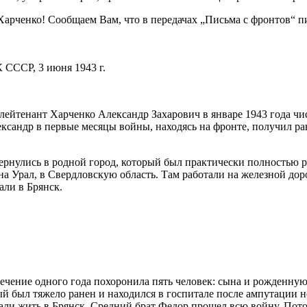
арченко! Сообщаем Вам, что в передачах „Письма с фронтов“ п
СССР, 3 июня 1943 г.
й лейтенант Харченко Александр Захарович в январе 1943 года ч
ександр в первые месяцы войны, находясь на фронте, получил р
вернулись в родной город, который был практически полностью р
на Урал, в Свердловскую область. Там работали на железной дор
али в Брянск.
течение одного года похоронила пять человек: сына и рожденную
ый был тяжело ранен и находился в госпитале после ампутации но
али жить в Брянск. Средний брат Федор прошел всю войну. Пото