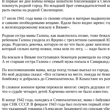
В первые же дни войны немцы захватили близлежащие к Смолен
покинуть родной город. Но младший брат семнадцатилетний ко
рыть окопы на родной Смоленщине.
17 июля 1941 года мама со своими отцом и матерью выдвинулис
и самыми необходимыми вещами. Вдали было видно зарево: горе
к железнодорожному вокзалу в Вязьме».
Родная сестра мамы Галина, как выяснилось позже, тоже бежал
ребенком Галина уходила из Ярцево с трехлетним сынишкой Юро
роды. Родилась девочка, которую не во что было даже запелен
который сильно натер ножки, пока шли по лесу, — надо было в
На вокзале в Вязьме поступавших беженцев размещали на отк
А ее старшая сестра Галина с семьей мужа попала в Самарканд 
По воспоминаниям мамы, когда поезд только выехал из города,
Но мой дедушка сказал: «Все остаемся на месте, никуда не беж
бомбежку и добралась до Семипалатинска. В Казахстане их раз
В сложное военное время пережили многое: смерть дедушки от 
что о судьбе четырех детей Харченко ничего не было известно.
В конце 1942 года, находясь в Семипалатинске, мама с бабуш
при СНК СССР. В феврале 1943 года был получен первый ответ
что указанный товарищ (Александр Захарович) по спискам уби