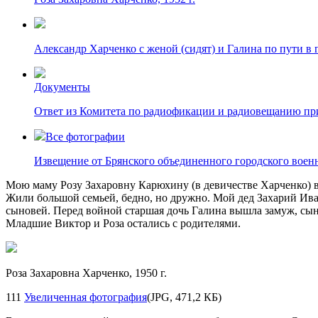
Александр Харченко с женой (сидят) и Галина по пути в г
Документы
Ответ из Комитета по радиофикации и радиовещанию пр
Все фотографии
Извещение от Брянского объединенного городского военно
Мою маму Розу Захаровну Карюхину (в девичестве Харченко) в
Жили большой семьей, бедно, но дружно. Мой дед Захарий Ива
сыновей. Перед войной старшая дочь Галина вышла замуж, сын
Младшие Виктор и Роза остались с родителями.
Роза Захаровна Харченко, 1950 г.
111
Увеличенная фотография
(JPG, 471,2 КБ)