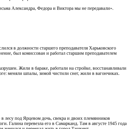
исьма Александра, Федора и Виктора мы не передавали».
ислился в должности старшего преподавателя Харьковского
анение, был комиссован и работал старшим преподавателем
азрушен. Жили в бараке, работали на стройке, восстанавливали
оге: меняли шпалы, зимой чистили снег, жили в вагончиках.
 в лесу под Ярцевом дочь, свекра и двоих племянников
ги. Галина перевезла его в Самарканд. Там в августе 1945 года
м женился и переехал жить в город Ташкент.