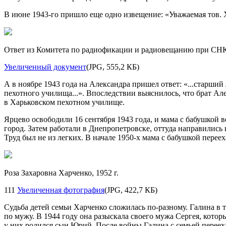
В июне
1943-го
пришло еще одно извещение: «Уважаемая тов. Х
Ответ из Комитета по радиофикации и радиовещанию при СНК 
Увеличенный документ
(JPG, 555,2 КБ)
А в ноябре 1943 года на Александра пришел ответ: «...старши
пехотного училища...». Впоследствии выяснилось, что брат Ал
в Харьковском пехотном училище.
Ярцево освободили 16 сентября 1943 года, и мама с бабушкой 
город. Затем работали в Днепропетровске, оттуда направились 
Труд был не из легких. В начале
1950-х
мама с бабушкой переех
Роза Захаровна Харченко, 1952 г.
111
Увеличенная фотография
(JPG, 422,7 КБ)
Судьба детей семьи Харченко сложилась по-разному. Галина в 
по мужу. В 1944 году она разыскала своего мужа Сергея, котор
у них родился сын Юрий. После войны Галина с семьей переех