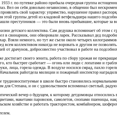
 1933 г. по путевке районо прибыла очередная группа истощенн
з. Вел он себя довольно независимо, в общении был нескромен, 
л проявлять свой характер: упрямство, нарушение правил распоря
ия этой группы детей из кладовой ветфельдшера нашего подсобн
нашли преступников — это были вновь прибывшие, которые за в
изни детского коллектива. Сам дедушка вспоминает об этом с 
ел в свинарник, они обворовали ларек. Рассказывал дед подробно
ар. Взяли немного, но тут же съели около четырех килограммов 
ед всем коллективом никогда не воровать и другим не позволят
й от драчунов, добросовестно участвовал в работе на подсобном
достигает своего зенита, работа по сбору урожая не прекращае
т того, кто быстрее сработает — огонь или люди с лопатами и гр
 руки, лица, горела одежда. В воздухе носился смрад, пахло го
» Начальник райотдела милиции и пожарный инспектор наградил
е трудновоспитуемые в школе быстро становились нормальными
мым для Степана, и он с удовольствием вспоминал светлый, рад
ический вечер о будущем, к которому детдомовцы относились вс
 цветами, макетами паровозов, самолетов, снопами пшеницы, на
льском хозяйстве и работать трактористом, комбайнером, шоферо
телем.