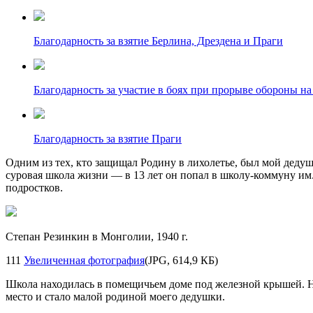
Благодарность за взятие Берлина, Дрездена и Праги
Благодарность за участие в боях при прорыве обороны на
Благодарность за взятие Праги
Одним из тех, кто защищал Родину в лихолетье, был мой дедушк
суровая школа жизни — в 13 лет он попал в школу-коммуну им
подростков.
Степан Резинкин в Монголии, 1940 г.
111
Увеличенная фотография
(JPG, 614,9 КБ)
Школа находилась в помещичьем доме под железной крышей. На
место и стало малой родиной моего дедушки.