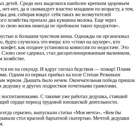
ых детей. Среди них выделялся наиболее крепким здоровьем
нет-нет, да и скомандует властно младшим по возрасту, а тем,
дка дня, собирая вокруг себя таких же возмутителей
ого хозяйства пропало два кувшина молока. Еще через
сю свою жизнь никогда не пробовали таких продуктов».
грустью и большим чувством вины. Однажды он организовал
, будто случилось это вчера: кто «стоял на шухере», кто
конфет, как позднее установила комиссия по недостаче. Это
ь. Слово свое сдержал, стал дисциплинированным мальчиком,
 хозяйстве.
тся ни на секунду. И вдруг сигнал бедствия — пожар! Пламя
аблями. Одним из первых прибыл на поле Степан Резинкин
релым зерном. Дышать было нечем. Окончательная победа пришла
и дедушку и других подростков почетными грамотами.
 воспитанниками. С такими уже работал дедушка, ставший
ующий сердце период трудовой юношеской деятельности.
егда серьезно, выпускали статьи «Моя мечта», «Кем бы
крывали стол красной бархатной скатертью. Мечтой дедушки
м.