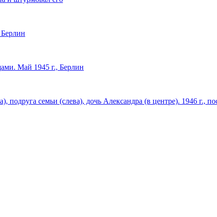
, Берлин
ми. Май 1945 г., Берлин
, подруга семьи (слева), дочь Александра (в центре). 1946 г., 