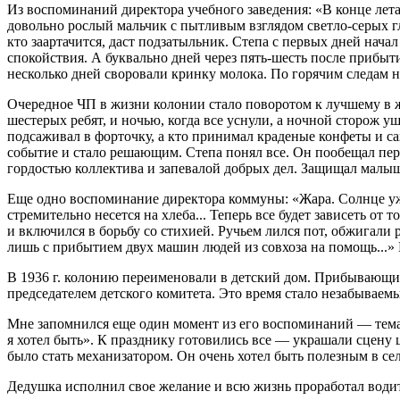
Из воспоминаний директора учебного заведения: «В конце лета
довольно рослый мальчик с пытливым взглядом светло-серых гла
кто заартачится, даст подзатыльник. Степа с первых дней нача
спокойствия. А буквально дней через пять-шесть после прибыт
несколько дней своровали кринку молока. По горячим следам 
Очередное ЧП в жизни колонии стало поворотом к лучшему в ж
шестерых ребят, и ночью, когда все уснули, а ночной сторож уш
подсаживал в форточку, а кто принимал краденые конфеты и сах
событие и стало решающим. Степа понял все. Он пообещал пер
гордостью коллектива и запевалой добрых дел. Защищал малыше
Еще одно воспоминание директора коммуны: «Жара. Солнце уже 
стремительно несется на хлеба... Теперь все будет зависеть о
и включился в борьбу со стихией. Ручьем лился пот, обжигали
лишь с прибытием двух машин людей из совхоза на помощь...
В 1936 г. колонию переименовали в детский дом. Прибывающи
председателем детского комитета. Это время стало незабывае
Мне запомнился еще один момент из его воспоминаний — темат
я хотел быть». К празднику готовились все — украшали сцену
было стать механизатором. Он очень хотел быть полезным в се
Дедушка исполнил свое желание и всю жизнь проработал води