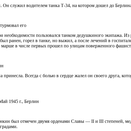
и. Он служил водителем танка Т-34, на котором дошел до Берлин
турмовал его
и необходимости пользовался танком дедушкиного экипажа. Из ра
был ранен, горел в танке, но выжил, а после лечений в госпитал
м марше в числе первых прошел по улицам поверженного фашист
ин
принесла. Всегда с болью в сердце жалел он своего друга, кото
ай 1945 г., Берлин
нкин был отмечен двумя орденами Славы — II и III степеней, ме
градами.