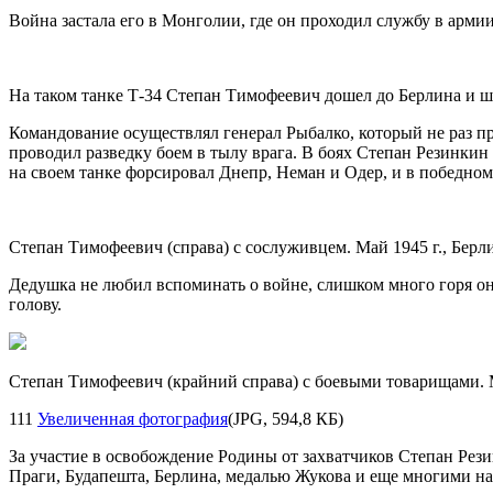
Война застала его в Монголии, где он проходил службу в арми
На таком танке Т-34 Степан Тимофеевич дошел до Берлина и ш
Командование осуществлял генерал Рыбалко, который не раз пр
проводил разведку боем в тылу врага. В боях Степан Резинкин 
на своем танке форсировал Днепр, Неман и Одер, и в победно
Степан Тимофеевич (справа) с сослуживцем. Май 1945 г., Берл
Дедушка не любил вспоминать о войне, слишком много горя она 
голову.
Степан Тимофеевич (крайний справа) с боевыми товарищами. М
111
Увеличенная фотография
(JPG, 594,8 КБ)
За участие в освобождение Родины от захватчиков Степан Рези
Праги, Будапешта, Берлина, медалью Жукова и еще многими на