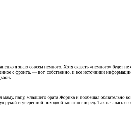
ненко я знаю совсем немного. Хотя сказать «немного» будет не 
нное с фронта, — вот, собственно, и все источники информации.
дьбой.
л маму, папу, младшего брата Жорика и пообещал обязательно в
ул рукой и уверенной походкой зашагал вперед. Так началась ег