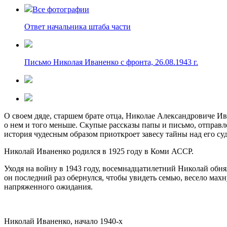
Все фотографии
Ответ начальника штаба части
Письмо Николая Иваненко с фронта, 26.08.1943 г.
О своем дяде, старшем брате отца, Николае Александровиче Ива
о нем и того меньше. Скупые рассказы папы и письмо, отправле
история чудесным образом приоткроет завесу тайны над его су
Николай Иваненко родился в 1925 году в Коми АССР.
Уходя на войну в 1943 году, восемнадцатилетний Николай обня
он последний раз обернулся, чтобы увидеть семью, весело махн
напряженного ожидания.
Николай Иваненко, начало
1940-х