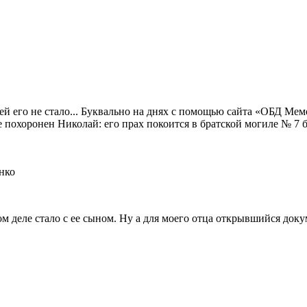
ней его не стало... Буквально на днях с помощью сайта «ОБД Ме
е похоронен Николай: его прах покоится в братской могиле № 7
нко
мом деле стало с ее сыном. Ну а для моего отца открывшийся док