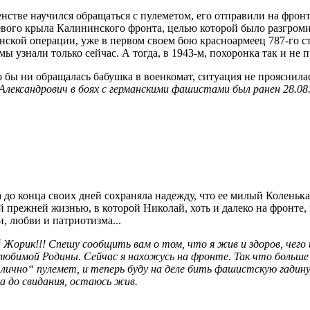
нстве научился обращаться с пулеметом, его отправили на фронт.
левого крыла Калининского фронта, целью которой было разгром
енской операции, уже в первом своем бою красноармеец
787-го
ст
мы узнали только сейчас. А тогда, в
1943-м,
похоронка так и не п
 бы ни обращалась бабушка в военкомат, ситуация не прояснила
 Александрович в боях с германскими фашистами был ранен 28.08.
 до конца своих дней сохраняла надежду, что ее милый Коленьк
прежней жизнью, в которой Николай, хоть и далеко на фронте, 
, любви и патриотизма...
орик!!! Спешу сообщить вам о том, что я жив и здоров, чего 
любимой Родины. Сейчас я нахожусь на фронте. Так что больше
„отлично“ пулемет, и теперь буду на деле бить фашистскую гадин
а до свидания, остаюсь жив.