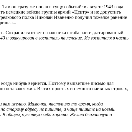
 Там он сразу же попал в гущу событий: в августе 1943 года
ить немецкие войска группы армий «Центр» и не допустить
релкового полка Николай Иваненко получил тяжелое ранение
ришла...
сь. Сохранился ответ начальника штаба части, датированный
43 и эвакуирован в госпиталь на лечение. Из госпиталя в часть
а когда-нибудь вернется. Поэтому выцветшее письмо для
но оставался жив. В этих простых и немного наивных строках,
и вам желаю. Мамочка, наступило то время, когда
 по старому адресу не пишите, а чаще пишите на новый.
у. В общем, чувствую себя хорошо. Желаю благополучно