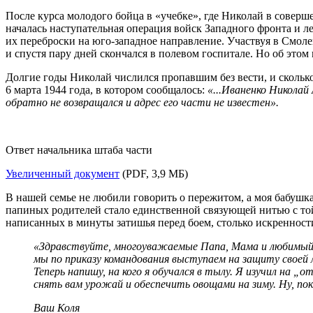
После курса молодого бойца в «учебке», где Николай в соверше
началась наступательная операция войск Западного фронта и 
их переброски на юго-западное направление. Участвуя в Смол
и спустя пару дней скончался в полевом госпитале. Но об этом 
Долгие годы Николай числился пропавшим без вести, и сколько
6 марта 1944 года, в котором сообщалось:
«...Иваненко Николай
обратно не возвращался и адрес его части не известен».
Ответ начальника штаба части
Увеличенный документ
(PDF, 3,9 МБ)
В нашей семье не любили говорить о пережитом, а моя бабушка
папиных родителей стало единственной связующей нитью с той 
написанных в минуты затишья перед боем, столько искренности
«Здравствуйте, многоуважаемые Папа, Мама и любимый Ж
мы по приказу командования выступаем на защиту своей 
Теперь напишу, на кого я обучался в тылу. Я изучил на 
снять вам урожай и обеспечить овощами на зиму. Ну, пок
Ваш Коля