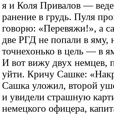
я и Коля Привалов — веде
ранение в грудь. Пуля пр
говорю: «Перевяжи!», а с
две РГД не попали в яму,
точнехонько в цель — в я
И вот вижу двух немцев, 
уйти. Кричу Сашке: «Нак
Сашка уложил, второй уш
и увидели страшную карти
немецкого офицера, капи