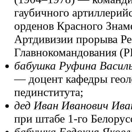
гаубичного артиллерий
орденов Красного Знам
Артдивизии прорыва Ре
Главнокомандования (
бабушка Руфина Васил
—
доцент кафедры геол
пединститута;
дед Иван Иванович Ива
при штабе
1-го
Белорусс
бабушка Евдокия Яковл