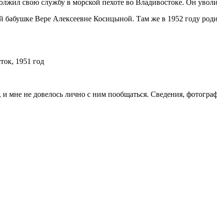
жил свою службу в морской пехоте во Владивостоке. Он уволилс
 бабушке Вере Алексеевне Косицыной. Там же в 1952 году роди
ток, 1951 год
 и мне не довелось лично с ним пообщаться. Сведения, фотогра