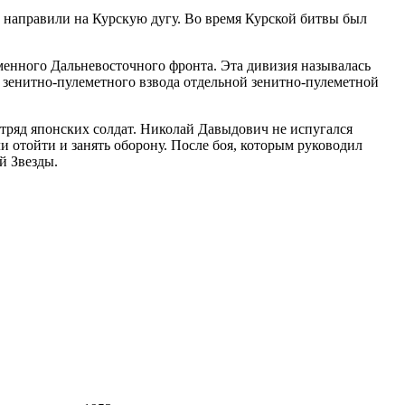
о направили на Курскую дугу. Во время Курской битвы был
енного Дальневосточного фронта. Эта дивизия называлась
 зенитно-пулеметного взвода отдельной зенитно-пулеметной
 отряд японских солдат. Николай Давыдович не испугался
ли отойти и занять оборону. После боя, которым руководил
й Звезды.