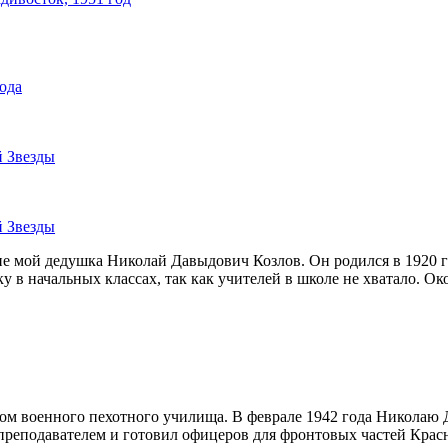
года
й Звезды
й Звезды
е мой дедушка Николай Давыдович Козлов. Он родился в 1920 го
 в начальных классах, так как учителей в школе не хватало. Ок
том военного пехотного училища. В феврале 1942 года Николаю
 преподавателем и готовил офицеров для фронтовых частей Кра