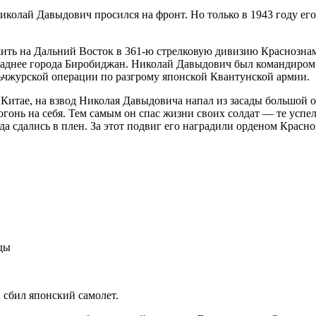
иколай Давыдович просился на фронт. Но только в 1943 году ег
ить на Дальний Восток в
361-ю
стрелковую дивизию Краснознам
ападнее города Биробиджан. Николай Давыдович был командиром
ьчжурской операции по разгрому японской Квантунской армии.
 в Китае, на взвод Николая Давыдовича напал из засады большой
огонь на себя. Тем самым он спас жизни своих солдат — те успе
а сдались в плен. За этот подвиг его наградили орденом Красно
ды
 сбил японский самолет.