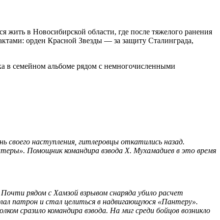
лся жить в Новосибирской области, где после тяжелого ранения
актами: орден Красной Звезды — за защиту Сталинграда,
шка в семейном альбоме рядом с немногочисленными
ень своего наступления, гитлеровцы откатились назад.
антеры». Помощник командира взвода Х. Мухамадиев в это время
 Почти рядом с Хамзой взрывом снаряда убило расчет
ослал патрон и стал целиться в надвигающуюся «Пантеру».
лком сразило командира взвода. На миг среди бойцов возникло