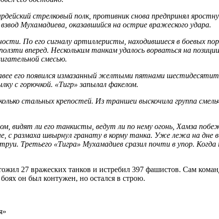
рдейский стрелковый полк, противник снова предпринял яростну
взвод Мухамадиева, оказавшийся на острие вражеского удара.
сности. По его сигналу артиллеристы, находившиеся в боевых по
олзти вперед. Нескольким танкам удалось ворваться на позиции
игательной смесью.
равее его появился измазанный желтыми пятнами шестидесятит
ку с горючкой. «Тигр» запылал факелом.
колько стальных крепостей. Из траншеи выскочила группа смельч
 том, видят ли его танкисты, ведут ли по нему огонь, Хамза по
е, с размаха швырнул гранату в корму танка. Уже лежа на дне в
труи. Третьего «Тигра» Мухамадиев сразил почти в упор. Когда
ожил 27 вражеских танков и истребил 397 фашистов. Сам команд
 боях он был контужен, но остался в строю.
я»