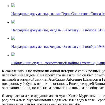
Наградные документы, звание Героя Советского Союза (с 
Наградные документы, медаль «За отвагу», 1 ноября 1943
Наградные документы, медаль «За отвагу», 1 ноября 1943
Юбилейный орден Отечественной войны I степени, 6 апре
К сожалению, я не помню ни одной истории о своих родных, 
папа был инвалидом, и на фронт его не взяли, но он был почет
папиной и маминой линиям Арибджан Айсеевич Шакиров и Гафь
похоронок у бабушек от них не осталось. Еще двое дядей Зин
окончания войны, но я была маленькой и с ними мало общалас
Я хочу рассказать о дедушке моего мужа Хамзе Мурсалимовиче
родился Хамза Мурсалимович в далеком 1907 году в селе Сере
бабушке моего мужа, похитив ее с ее же свадьбы.