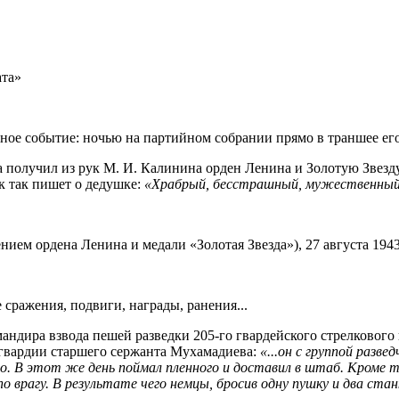
ата»
ное событие: ночью на партийном собрании прямо в траншее ег
а получил из рук М. И. Калинина орден Ленина и Золотую Звезд
к так пишет о дедушке:
«Храбрый, бесстрашный, мужественный
ием ордена Ленина и медали «Золотая Звезда»), 27 августа 1943
 сражения, подвиги, награды, ранения...
мандира взвода пешей разведки
205-го
гвардейского стрелкового
гвардии старшего сержанта Мухамадиева:
«...он с группой разве
шо. В этот же день поймал пленного и доставил в штаб. Кроме т
о врагу. В результате чего немцы, бросив одну пушку и два стан