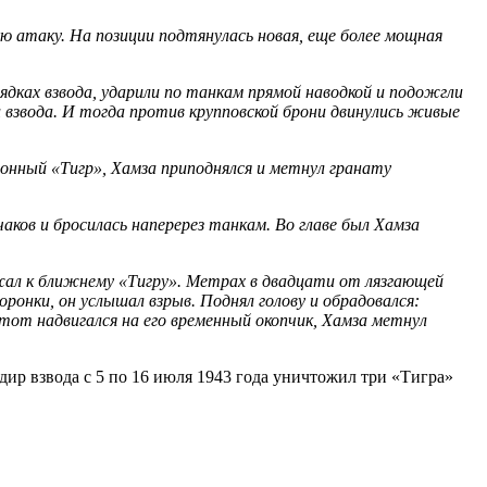
ю атаку. На позиции подтянулась новая, еще более мощная
рядках взвода, ударили по танкам прямой наводкой и подожгли
 взвода. И тогда против крупповской брони двинулись живые
онный «Тигр», Хамза приподнялся и метнул гранату
аков и бросилась наперерез танкам. Во главе был Хамза
бежал к ближнему «Тигру». Метрах в двадцати от лязгающей
оронки, он услышал взрыв. Поднял голову и обрадовался:
 тот надвигался на его временный окопчик, Хамза метнул
ир взвода с 5 по 16 июля 1943 года уничтожил три «Тигра»