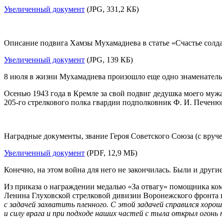
Увеличенный документ
(JPG, 331,2 КБ)
Описание подвига Хамзы Мухамадиева в статье «Счастье солд
Увеличенный документ
(JPG, 139 КБ)
8 июля в жизни Мухамадиева произошло еще одно знаменатель
Осенью 1943 года в Кремле за свой подвиг дедушка моего муж
205-го
стрелкового полка гвардии подполковник Ф. И. Печеню
Наградные документы, звание Героя Советского Союза (с вручен
Увеличенный документ
(PDF, 12,9 МБ)
Конечно, на этом война для него не закончилась. Были и другие
Из приказа о награждении медалью «За отвагу» помощника ко
Ленина Глуховской стрелковой дивизии Воронежского фронта 
с задачей захватить пленного. С этой задачей справился хоро
и силу врага и при подходе наших частей с тыла открыл огонь п