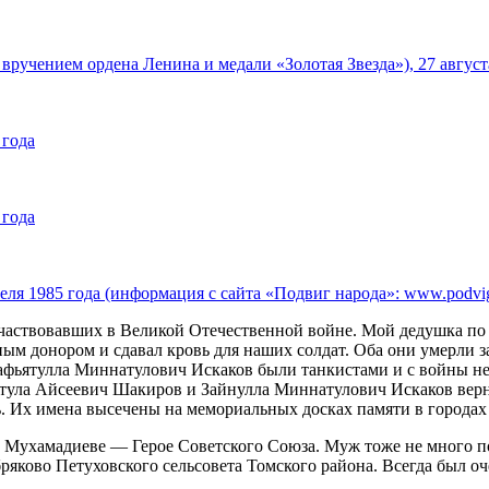
вручением ордена Ленина и медали «Золотая Звезда»), 27 август
 года
 года
ля 1985 года (информация с сайта «Подвиг народа»: www.podvign
участвовавших в Великой Отечественной войне. Мой дедушка по
ным донором и сдавал кровь для наших солдат. Оба они умерли за
ятулла Миннатулович Искаков были танкистами и с войны не ве
натула Айсеевич Шакиров и Зайнулла Миннатулович Искаков вер
ь. Их имена высечены на мемориальных досках памяти в городах
 Мухамадиеве — Герое Советского Союза. Муж тоже не много пом
бряково Петуховского сельсовета Томского района. Всегда был 