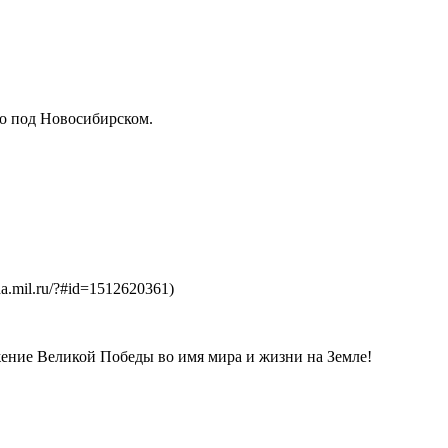
то под Новосибирском.
.mil.ru/?#id=1512620361)
ение Великой Победы во имя мира и жизни на Земле!