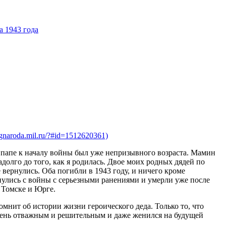
а 1943 года
aroda.mil.ru/?#id=1512620361)
 папе к началу войны был уже непризывного возраста. Мамин
долго до того, как я родилась. Двое моих родных дядей по
рнулись. Оба погибли в 1943 году, и ничего кроме
нулись с войны с серьезными ранениями и умерли уже после
 Томске и Юрге.
нит об истории жизни героического деда. Только то, что
очень отважным и решительным и даже женился на будущей