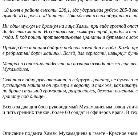
...8 июля в районе высоты 238,1, где удерживал рубеж
205-й
гва
армада «Тигров» и «Пантер». Пятьдесят из них обрушились на 
Ни один мускул не дрогнул на лице Хамзы при виде грозной опа
до десятка машин. Но остальные, сомкнув строй, продолжали п
люди. В ход пошли противотанковые гранаты и бутылки с заж
Пример бесстрашия бойцам подавал командир взвода. Когда п
в ребристый борт машины. Вслед, для верности, швырнул бутыл
Метрах в сорока-пятидесяти на позицию взвода ползло еще нес
Мухамадиев.
Схватив в одну руку автомат, а в другую гранату, не думая о
гусеницами машины он прыгнул в воронку и так же, как наканун
по броне стальной громадины, разрастаясь, бежали огненные с
гранату под днище«.
Всего за два дня боев руководимый Мухамадиевым взвод уничт
и пять средних танков, более 60 солдат и офицеров врага. В тех
Описание подвига Хамзы Мухамадиева в газете «Красное знам