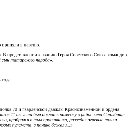
о приняли в партию.
у. В представлении к званию Героя Советского Союза командир
 сын татарского народа».
 года
 полка
70-й
гвардейской дважды Краснознаменной и ордена
дчиков 11 августа был послан в разведку в район села Столбище
ого, пробрался в тыл противника, разведал огневые точки
ковых пулемета, в панике бежали...»