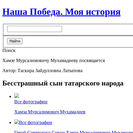
Наша Победа. Моя история
Поиск
Хамзе Мурсалимовичу Мухамадиеву посвящается
Автор: Таскира Зайдулловна Латыпова
Бесстрашный сын татарского народа
Все фотографии
Хамза Мурсалимович Мухамадиев
Все фотографии
Герой Советского Союза Хамза Мурсалимович Мухамади