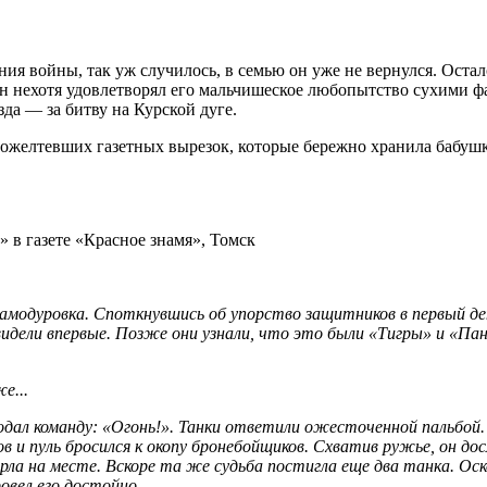
ния войны, так уж случилось, в семью он уже не вернулся. Оста
он нехотя удовлетворял его мальчишеское любопытство сухими ф
зда — за битву на Курской дуге.
 пожелтевших газетных вырезок, которые бережно хранила бабу
 в газете «Красное знамя», Томск
а Самодуровка. Споткнувшись об упорство защитников в первый д
 видели впервые. Позже они узнали, что это были «Тигры» и «П
е...
подал команду: «Огонь!». Танки ответили ожесточенной пальбой.
в и пуль бросился к окопу бронебойщиков. Схватив ружье, он д
ла на месте. Вскоре та же судьба постигла еще два танка. Оско
овел его достойно.