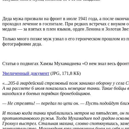
Деда мужа призвали на фронт в июле 1941 года, а после оконча
проходил лечение в госпитале. При редких встречах с внуком 
медали — за взятых в плен языков, орден Ленина и Золотая Зве
Только много позже муж узнал о его героическом прошлом из
фотографиями деда.
Статья о подвигах Хамзы Мухамадиева «О нем знал весь фронт»
Увеличенный документ
(JPG, 171,8 КБ)
«...205-й гвардейский стрелковый полк занимал оборону у сел
А на рассвете 6 июля показались немецкие танки. Такие бойцы
находился в боевых порядках бронебойщиков.
— Не стрелять! — передал по цепи он. — Пусть подойдут ближ
И только когда танки приблизились метров на пятьдесят, он 
противотанкового ружья. Тогда Мухамадиев под градом осколко
Грохнул выстрел. Стальная махина, словно споткнувшись, замер
замешательство. Мухамадиев взял управление боем на себя и пр