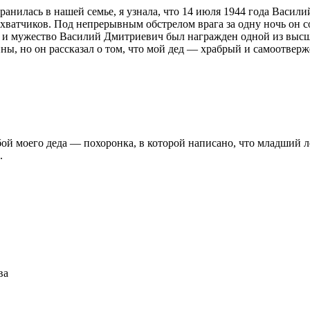
ранилась в нашей семье, я узнала, что 14 июля 1944 года Васил
ватчиков. Под непрерывным обстрелом врага за одну ночь он со
ть и мужество Василий Дмитриевич был награжден одной из выс
ы, но он рассказал о том, что мой дед — храбрый и самоотвер
ьбой моего деда — похоронка, в которой написано, что младший 
.
ва