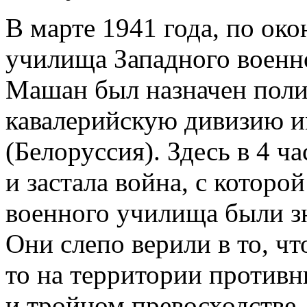
В марте 1941 года, по ок
училища Западного военног
Машан был назначен поли
кавалерийскую дивизию 
(Белоруссия). Здесь в
4
ча
и
застала война, с
которо
военного училища были з
Они слепо верили в
то, чт
то
на
территории противн
и
тройном превосходстве.