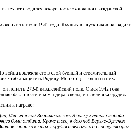
из тех, кто родился вскоре после окончания гражданской
ем окончил в июне 1941 года. Лучших выпускников наградили
о война вовлекла его в свой бурный и стремительный
ие, чтобы защитить Родину. Мой отец — один из них.
, он попал в
273-й
кавалерийский полк. С мая 1942 года
няя обязанности и командира взвода, и наводчика орудия.
ении к награде:
е Дон, Маныч и под Ворошиловском. В бою у хутора Свобода
овцев была отбита. Кроме того, в бою под Верхне-Орленом
дбитов лично сам стал у орудия и вел огонь по наступающим