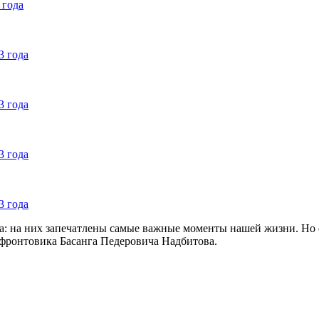
 года
3 года
3 года
3 года
3 года
: на них запечатлены самые важные моменты нашей жизни. Но е
фронтовика Басанга Педеровича Надбитова.