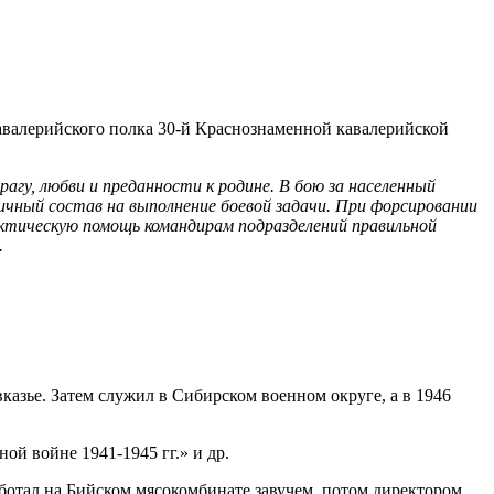
валерийского полка
30-й
Краснознаменной кавалерийской
агу, любви и преданности к родине. В бою за населенный
личный состав на выполнение боевой задачи. При форсировании
актическую помощь командирам подразделений правильной
.
вказье. Затем служил в Сибирском военном округе, а в 1946
нной войне
1941-1945 гг.»
и др.
ботал на Бийском мясокомбинате завучем, потом директором