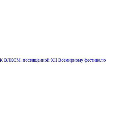
е ЦК ВЛКСМ, посвященной ХII Всемирному фестивалю