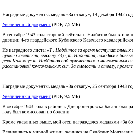
Наградные документы, медаль «За отвагу», 19 декабря 1942 год
Увеличенный документ
(PDF, 7,5 МБ)
В сентябре 1943 года старший лейтенант Надбитов был вторичн
дивизии
4-го
гвардейского Кубанского Казачьего кавалерийско
Из наградного листа:
«Т . Надбитов за время наступательных б
пункт Советский, высоту 73,6, т. Надбитов, находясь в боевы
реки Кальмиус т. Надбитов под пулеметным и минометным огн
расстановкой комсомольских сил. За смелость и отвагу, прояв
Наградные документы, медаль «За отвагу», 25 сентября 1943 го
Увеличенный документ
(PDF, 9,5 МБ)
В октябре 1943 года в районе г. Днепропетровска Басанг был р
году был комиссован по болезни.
Кроме указанных выше, мой отец награждался медалями «За бо
Вернувшись к мирной жизни, женился на Сянбелиг Монтаевне Д