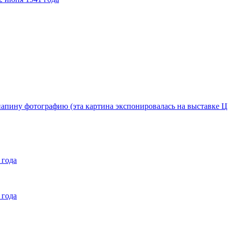
 папину фотографию (эта картина экспонировалась на выставк
 года
 года