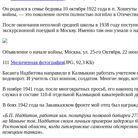
Он родился в семье бедняка 10 октября 1922 года в п. Хошеут
войны, — это поколение почти полностью погибло в Отечеств
После окончания неполной средней школы в 1938 году поступ
экскурсионной поездкой в Москву. Именно там они узнали о на
Объявление о начале войны, Москва, ул. 25-го Октября, 22 июн
111
Увеличенная фотография
(JPG, 92,3 КБ)
Басанга Надбитова направили в Калмыкию работать учителем н
водоворот. И учитель стал воином, солдатом. Многие люди, к
В ноябре 1941 года, после многократных просьб, его наконец
служил в составе
110-й
отдельной Калмыцкой кавалерийской див
В боях 1942 года на Закавказском фронте мой отец был награжд
«Б.П. Надбитов, работая зам. политрука полковой батареи
27
на Маныче тов. Надбитов своим личным примером задержал бой
Ростовской области, когда гитлеровские самолеты обстреляли 
немецким танкам».