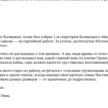
.
ии Калмыкии, позже был избран
1-м
секретарем Калмыцкого обко
й школы — на партийной работе. За успехи, достигнутые Юсти
ета».
ничего не рассказывал о том времени. А мы, видя шрамы от огне
ю тему и рассказывал нам, какой славный конь по кличке Орлик 
палила война, само должно вынести груз тяжелых воспоминаний о
 много ездил по району, встречался с сельскими тружениками на
вая в одном совхозе, всегда навещал многодетную семью Настае
й обуви разных размеров — от крошечных до подростковых.
ки.
 Эмма.