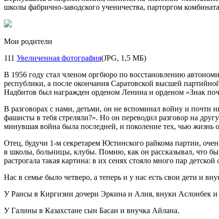
школы фабрично-заводского ученичества, парторгом комбината
Мои родители
111
Увеличенная фотография
(JPG, 1,5 МБ)
В 1956 году стал членом оргбюро по восстановлению автоном
республики, а после окончания Саратовской высшей партийно
Надбитов был награжден орденом Ленина и орденом «Знак поч
В разговорах с нами, детьми, он не вспоминал войну и почти 
фашисты в тебя стреляли?». Но он переводил разговор на другу
минувшая война была последней, и поколение тех, чью жизнь о
Отец, будучи
1-м
секретарем Юстинского райкома партии, очень
в школы, больницы, клубы. Помню, как он рассказывал, что бы
растрогала такая картина: в их сенях стояло много пар детско
Нас в семье было четверо, а теперь и у нас есть свои дети и вну
У Раисы в Киргизии дочери Эркина и Алия, внуки Аслонбек и
У Галины в Казахстане сын Басан и внучка Айлана.