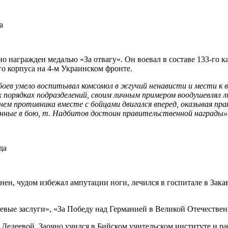
а
о награжден медалью «За отвагу». Он воевал в составе
133-го
ка
го корпуса на
4-м
Украинском фронте.
оев умело воспитывал комсомол в жгучий ненависти и мести к вр
х порядках подразделений, своим личным примером воодушевлял 
ем противника вместе с бойцами двигался вперед, оказывая пр
ленные в бою, т. Надбитов достоин правительственной награды»
да
анен, чудом избежал ампутации ноги, лечился в госпитале в Зака
евые заслуги», «За Победу над Германией в Великой Отечестве
едеевой. Заочно учился в Бийском учительском институте и ра