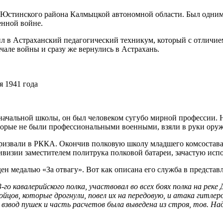
ы Юстинского района Калмыцкой автономной области. Был одним 
енной войне.
ил в Астраханский педагогический техникум, который с отличи
чале войны и сразу же вернулись в Астрахань.
я 1941 года
ачальной школы, он был человеком сугубо мирной профессии. Н
оторые не были профессиональными военными, взяли в руки оруж
 призвали в РККА. Окончив полковую школу младшего комсостава
изии заместителем политрука полковой батареи, зачастую испол
ен медалью «За отвагу». Вот как описана его служба в представл
3-го
кавалерийского полка, участвовал во всех боях полка на рек
цов, которые дрогнули, повел их на передовую, и атака гитлер
взвод пушек и часть расчетов была выведена из строя, тов. На