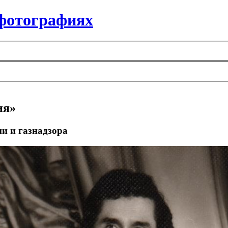
 фотографиях
ия»
и и газнадзора