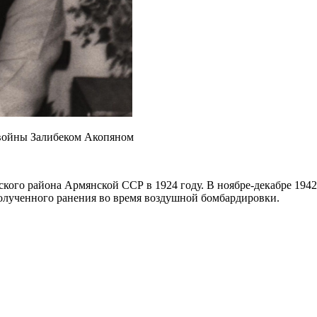
 войны Залибеком Акопяном
ого района Армянской ССР в 1924 году. В ноябре-декабре 1942 
 полученного ранения во время воздушной бомбардировки.