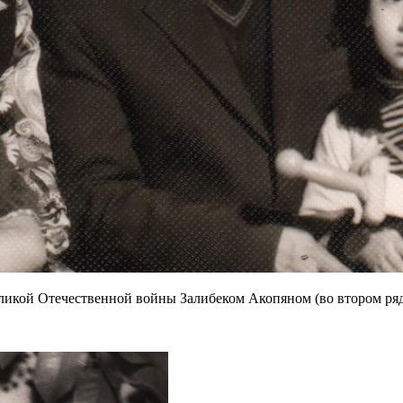
ликой Отечественной войны Залибеком Акопяном (во втором ряду