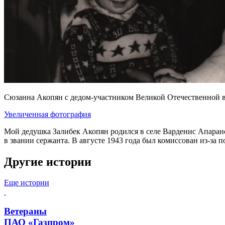
Сюзанна Акопян с дедом-участником Великой Отечественной
Увеличенная фотография
Мой дедушка Залибек Акопян родился в селе Варденис Апаранск
в звании сержанта. В августе 1943 года был комиссован из-за
Другие истории
Еще истории
Ветераны
ПАО «Газпром»