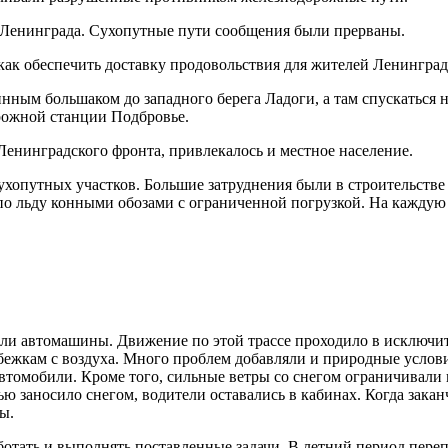
г Ленинграда. Сухопутные пути сообщения были прерваны.
как обеспечить доставку продовольствия для жителей Ленинград
нным большаком до западного берега Ладоги, а там спускаться 
рожной станции Подбровье.
Ленинградского фронта, привлекалось и местное население.
сухопутных участков. Большие затруднения были в строительстве
по льду конными обозами с ограниченной погрузкой. На каждую
тили автомашины. Движение по этой трассе проходило в исключи
ежкам с воздуха. Много проблем добавляли и природные условия
втомобили. Кроме того, сильные ветры со снегом ограничивали
ю заносило снегом, водители оставались в кабинах. Когда зака
ы.
аботать и выполнять поставленные задачи. В летний период пер