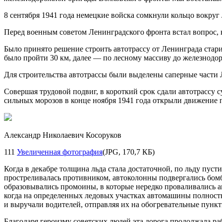
8 сентября 1941 года немецкие войска сомкнули кольцо вокру
Перед военным советом Ленинградского фронта встал вопрос, 
Было принято решение строить автотрассу от Ленинграда стари
было пройти 30 км, далее — по лесному массиву до железнодо
Для строительства автотрассы были выделены саперные части 
Совершая трудовой подвиг, в короткий срок сдали автотрассу 
сильных морозов в конце ноября 1941 года открыли движение 
Александр Николаевич Косоруков
111
Увеличенная фотография
(JPG, 170,7 КБ)
Когда в декабре толщина льда стала достаточной, по льду пус
простреливалась противником, автоколонны подвергались бомб
образовывались промоины, в которые нередко проваливались а
когда на определенных ледовых участках автомашины полность
и выручали водителей, отправляя их на обогревательные пункт
Благодаря героизму советских людей эта дорога продолжала р