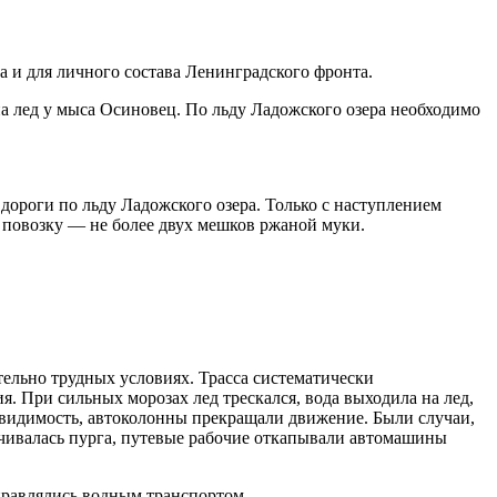
а и для личного состава Ленинградского фронта.
на лед у мыса Осиновец. По льду Ладожского озера необходимо
 дороги по льду Ладожского озера. Только с наступлением
 повозку — не более двух мешков ржаной муки.
тельно трудных условиях. Трасса систематически
. При сильных морозах лед трескался, вода выходила на лед,
 видимость, автоколонны прекращали движение. Были случаи,
нчивалась пурга, путевые рабочие откапывали автомашины
еправлялись водным транспортом.