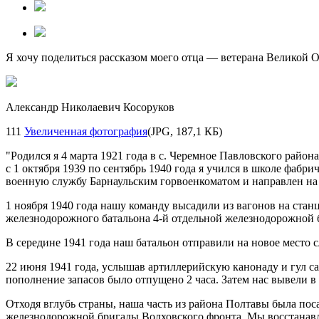
Я хочу поделиться рассказом моего отца — ветерана Великой 
Александр Николаевич Косоруков
111
Увеличенная фотография
(JPG, 187,1 КБ)
"Родился я 4 марта 1921 года в с. Черемное Павловского район
с 1 октября 1939 по сентябрь 1940 года я учился в школе фабр
военную службу Барнаульским горвоенкоматом и направлен на
1 ноября 1940 года нашу команду высадили из вагонов на ста
железнодорожного батальона
4-й
отдельной железнодорожной 
В середине 1941 года наш батальон отправили на новое место
22 июня 1941 года, услышав артиллерийскую канонаду и гул са
пополнение запасов было отпущено 2 часа. Затем нас вывели 
Отходя вглубь страны, наша часть из района Полтавы была пос
железнодорожной бригады Волховского фронта. Мы восстанав