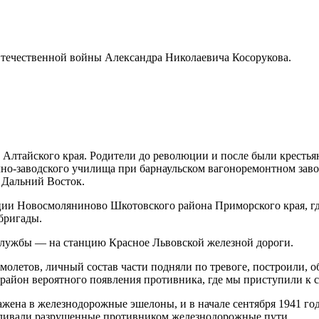
Отечественной войны Александра Николаевича Косорукова.
а Алтайского края. Родители до революции и после были крестьян
ично-заводского училища при барнаульском вагоноремонтном заво
 Дальний Восток.
нции Новосмоляниново Шкотовского района Приморского края, гд
бригады.
 службы — на станцию Красное Львовской железной дороги.
молетов, личный состав части подняли по тревоге, построили, 
в район вероятного появления противника, где мы приступили к
ажена в железнодорожные эшелоны, и в начале сентября 1941 год
ливали разрушенные противником железнодорожные пути.