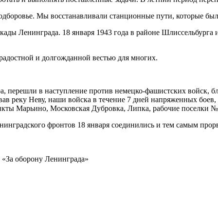
Подборовье. Мы восстанавливали станционные пути, которые бы
ады Ленинграда. 18 января 1943 года в районе Шлиссельбурга 
радостной и долгожданной вестью для многих.
а, перешли в наступление против немецко-фашистских войск, б
ав реку Неву, наши войска в течение 7 дней напряженных боев
кты Марьино, Московская Дубровка, Липка, рабочие поселки № 1, 
нинградского фронтов 18 января соединились и тем самым прорв
 «За оборону Ленинграда»