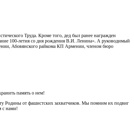
тического Труда. Кроме того, дед был ранее награжден
вание
100-летия
со дня рождения В.И. Ленина». А руководимый
мении, Абовянского райкома КП Армении, членом бюро
хранить память о нем!
щиту Родины от фашистских захватчиков. Мы помним их подвиг
м с нами!