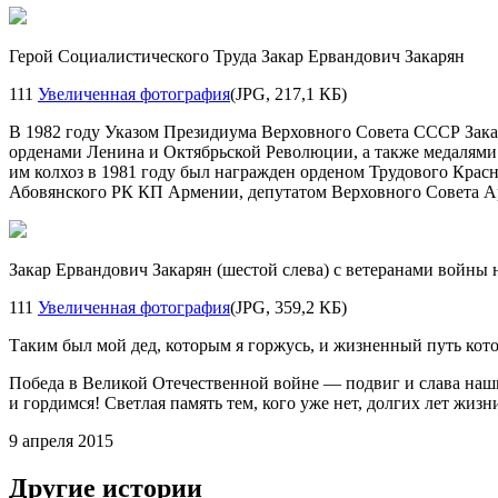
Герой Социалистического Труда Закар Ервандович Закарян
111
Увеличенная фотография
(JPG, 217,1 КБ)
В 1982 году Указом Президиума Верховного Совета СССР Закар
орденами Ленина и Октябрьской Революции, а также медалями 
им колхоз в 1981 году был награжден орденом Трудового Кра
Абовянского РК КП Армении, депутатом Верховного Совета А
Закар Ервандович Закарян (шестой слева) с ветеранами войны
111
Увеличенная фотография
(JPG, 359,2 КБ)
Таким был мой дед, которым я горжусь, и жизненный путь кото
Победа в Великой Отечественной войне — подвиг и слава наших
и гордимся! Светлая память тем, кого уже нет, долгих лет жиз
9 апреля 2015
Другие истории