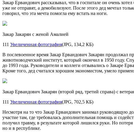
Закар Ервандович рассказывал, что в госпитале он очень хотел
уже не отправят, а демобилизуют. После этого дед мечтал толь
говорил, что эта мечта помогла ему встать на ноги.
Закар Закарян с женой Амалией
111
Увеличенная фотография
(JPG, 134,2 КБ)
В послевоенное время Закар Ервандович Закарян продолжал пр
животноводческий институт, который окончил в 1950 году. Спу
до 1993 года. Руководители и коллеги отзывались о Закаре Ер
Кроме того, дед считался хорошим экономистом, умело примен
Закар Ервандович Закарян (второй ряд, третий справа) с вет
111
Увеличенная фотография
(JPG, 702,5 КБ)
Несмотря на то что Закар Ервандович занимал руководящую до
участие там, где требовалась дополнительная помощь и содейс
получил травму, в результате которой лишился руки. Но потеря
но и в республике.