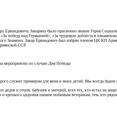
у Ервандовичу Закаряну было присвоено звание Героя Социалис
«За победу над Германией», «За трудовую доблесть в ознамено
сного Знамени. Закар Ервандович был избран членом ЦК КП Ар
рмянской ССР.
 на мероприятии по случаю Дня Победы
рого служит примером для меня и моих детей. Мы всегда будем 
 дедов и отцов, бабушек и матерей, всех тех, кто встал на за
ни и крепкого здоровья нашим любимым ветеранам, тем, кто рядо