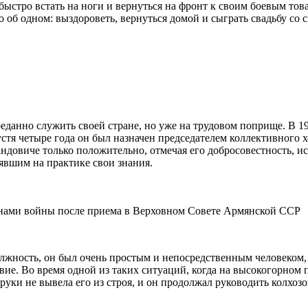
 быстро встать на ноги и вернуться на фронт к своим боевым тов
ко об одном: выздороветь, вернуться домой и сыграть свадьбу со
еданно служить своей стране, но уже на трудовом поприще. В 19
стя четыре года он был назначен председателем коллективного х
вандовиче только положительно, отмечая его добросовестность, 
явшим на практике свои знания.
еранами войны после приема в Верховном Совете Армянской ССР
лжность, он был очень простым и непосредственным человеком,
твие. Во время одной из таких ситуаций, когда на высокогорном
 руки не вывела его из строя, и он продолжал руководить колхоз