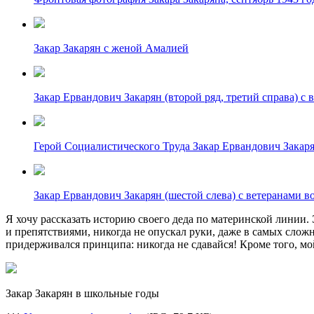
Закар Закарян с женой Амалией
Закар Ервандович Закарян (второй ряд, третий справа) 
Герой Социалистического Труда Закар Ервандович Закар
Закар Ервандович Закарян (шестой слева) с ветеранами
Я хочу рассказать историю своего деда по материнской линии. 
и препятствиями, никогда не опускал руки, даже в самых слож
придерживался принципа: никогда не сдавайся! Кроме того, м
Закар Закарян в школьные годы