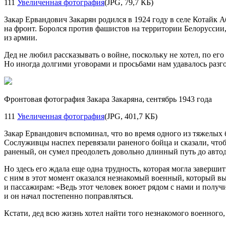
111
Увеличенная фотография
(JPG, 79,7 КБ)
Закар Ервандович Закарян родился в 1924 году в селе Котайк 
на фронт. Боролся против фашистов на территории Белоруссии,
из армии.
Дед не любил рассказывать о войне, поскольку не хотел, по ег
Но иногда долгими уговорами и просьбами нам удавалось разгов
Фронтовая фотография Закара Закаряна, сентябрь 1943 года
111
Увеличенная фотография
(JPG, 401,7 КБ)
Закар Ервандович вспоминал, что во время одного из тяжелых б
Сослуживцы наспех перевязали раненого бойца и сказали, чтоб
раненый, он сумел преодолеть довольно длинный путь до авто
Но здесь его ждала еще одна трудность, которая могла заверши
с ним в этот момент оказался незнакомый военный, который в
и пассажирам: «Ведь этот человек воюет рядом с нами и получи
и он начал постепенно поправляться.
Кстати, дед всю жизнь хотел найти того незнакомого военного,