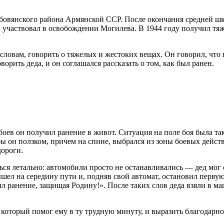
Абовянского района Армянской ССР. После окончания средней шк
 участвовал в освобождении Могилева. В 1944 году получил тяж
о словам, говорить о тяжелых и жестоких вещах. Он говорил, что
орить деда, и он соглашался рассказать о том, как был ранен.
оев он получил ранение в живот. Ситуация на поле боя была так
ы он ползком, причем на спине, выбрался из зоны боевых действ
дороги.
ться летально: автомобили просто не останавливались — дед мог 
ышел на середину пути и, подняв свой автомат, остановил перв
л ранение, защищая Родину!». После таких слов деда взяли в ма
 который помог ему в ту трудную минуту, и выразить благодарнос