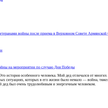
с ветеранами войны после приема в Верховном Совете Армянской
ян
 войны на мероприятии по случаю Дня Победы
Это история особенного человека. Мой дед отличался от многих 
ных ситуациях, которых в его жизни было немало — война, тяже
ой дед был очень трудолюбивым и энергичным человеком.