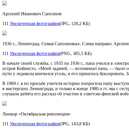
Арсений Иванович Саполнов
111
Увеличенная фотография
(JPG, 120,2 КБ)
1936 г., Ленинград. Семья Саполновых. Слева направо: Арсени
111
Увеличенная фотография
(PNG, 385,5 КБ)
В начале своей службы, с 1935 по 1936 г., папа учился в эле
остров Койвисто. «Моей задачей, — вспоминал папа, — было о
пути у ледокола кончился уголь, и его пришлось буксировать. 
В 1969 г. я по просьбе учителя истории попросила папу выступ
в мастерских Ленинграда, и только в конце
1980-х
гг. мы с сес
слушали ребята его рассказ об участии в советско-финской войн
Линкор «Октябрьская революция»
111
Увеличенная фотография
(JPG, 143,8 КБ)