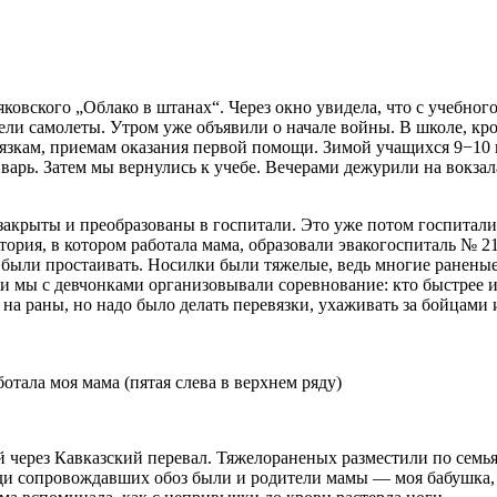
ковского „Облако в штанах“. Через окно увидела, что с учебног
ели самолеты. Утром уже объявили о начале войны. В школе, кр
вязкам, приемам оказания первой помощи. Зимой учащихся 9−10
варь. Затем мы вернулись к учебе. Вечерами дежурили на вокзала
 закрыты и преобразованы в госпитали. Это уже потом госпитал
атория, в котором работала мама, образовали эвакогоспиталь № 2
 были простаивать. Носилки были тяжелые, ведь многие ранены
зки мы с девчонками организовывали соревнование: кто быстрее 
на раны, но надо было делать перевязки, ухаживать за бойцами
аботала моя мама (пятая слева в верхнем ряду)
й через Кавказский перевал. Тяжелораненых разместили по
семья
ди сопровождавших обоз были и
родители мамы
— моя бабушка, 