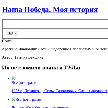
Наша Победа. Моя история
Поиск
Арсению Ивановичу, Софии Федоровне Саполновым и Антони
Автор: Татьяна Векшина
Их не сломили война и ГУЛаг
Все фотографии
1936 г., Ленинград. Семья Саполновых. Слева направо: А
Все фотографии
Линкор «Октябрьская революция»