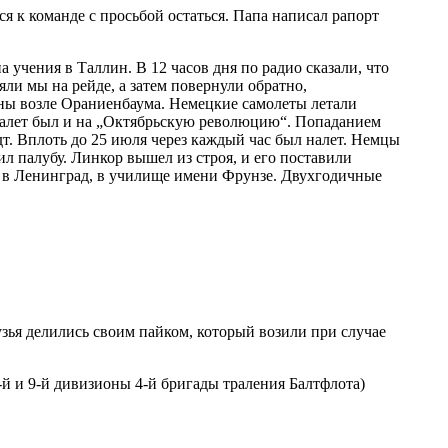
я к команде с просьбой остаться. Папа написал рапорт
учения в Таллин. В 12 часов дня по радио сказали, что
ли мы на рейде, а затем повернули обратно,
ны возле Ораниенбаума. Немецкие самолеты летали
. Налет был и на „Октябрьскую революцию“. Попаданием
т. Вплоть до 25 июля через каждый час был налет. Немцы
л палубу. Линкор вышел из строя, и его поставили
в в Ленинград, в училище имени Фрунзе. Двухгодичные
узья делились своим пайком, который возили при случае
-й
и
9-й
дивизионы
4-й
бригады траления Балтфлота)