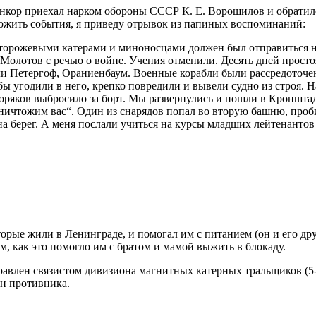
линкор приехал нарком обороны СССР К. Е. Ворошилов и обратилс
ложить события, я приведу отрывок из папиных воспоминаний:
орожевыми катерами и миноносцами должен был отправиться на 
олотов с речью о войне. Учения отменили. Десять дней простоя
и Петергоф, Ораниенбаум. Военные корабли были рассредоточе
мбы угодили в него, крепко повредили и вывели судно из строя
моряков выбросило за борт. Мы развернулись и пошли в Кронштад
ничтожим вас“. Один из снарядов попал во вторую башню, проби
на берег. А меня послали учиться на курсы младших лейтенанто
торые жили в Ленинграде, и помогал им с питанием (он и его др
, как это помогло им с братом и мамой выжить в блокаду.
правлен связистом дивизиона магнитных катерных тральщиков
(5
ин противника.