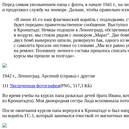
Перед самым увольнением папы с флота, в начале 1941 г., на 
и продолжил службу на линкоре. Дальше, чтобы правильно из
«В июне
41-го
наш флагманский корабль с подлодками, ст
будет передано правительственное сообщение. Выступил М
в Кронштадт. Немцы подошли к Ленинграду, обстреливал
в воздухе, мы стояли рядом с линкором „Марат“. Две бо
двух бомб вывернуло шпили, развернуло бак, одного из 
с самолета бросали листовки со словами „Мы все равно у
на ремонт. Половину личного состава пришлось списать 
курсы мы прошли за полгода».
1942 г., Ленинград. Арсений (справа) с другом
111
Увеличенная фотография
(PNG, 517,3 КБ)
Во время учебы на курсах папа разыскал детей брата Ивана, ко
из Кронштадта). Моя двоюродная сестра Лида вспоминала потом
После окончания курсов папа вернулся в Кронштадт и был на
на корабль ГС-1, который занимался очисткой от магнитных м