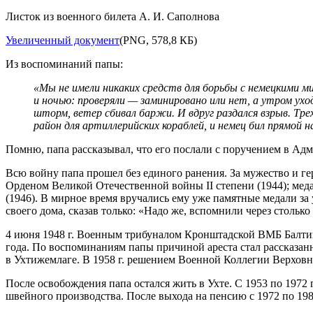
Листок из военного билета А. И. Саполнова
Увеличенный документ
(PNG, 578,8 КБ)
Из воспоминаний папы:
«Мы не имели никаких средств для борьбы с немецкими ми
и ночью: проверяли — заминировано или нет, а утром ух
шторм, ветер сбивал баржи. И вдруг раздался взрыв. Тре
район для артиллерийских кораблей, и немец бил прямой н
Помню, папа рассказывал, что его послали с поручением в Адми
Всю войну папа прошел без единого ранения. За мужество и г
Орденом Великой Отечественной войны II степени (1944); медал
(1946). В мирное время вручались ему уже памятные медали за 
своего дома, сказав только: «Надо же, вспомнили через столько 
4 июня 1948 г. Военным трибуналом Кронштадской ВМБ Балтий
года. По воспоминаниям папы причиной ареста стал рассказан
в Ухтижемлаге. В 1958 г. решением Военной Коллегии Верховн
После освобождения папа остался жить в Ухте. С 1953 по 1972
швейного производства. После выхода на пенсию с 1972 по 1982