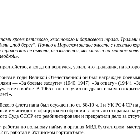
нами кроме петлевого, хвостового и баржевого трала. Тралили в
одили „под берег“. Помню в Нарвском заливе вместе с шестью ко
х тралов как не бывало, оказывается, мы стояли на минном поле
аводкой».
ралтейство, а когда он вернулся, узнал, что тральщик, на котор
ероизм в годы Великой Отечественной он был награжден боевым
ями — «За боевые заслуги» (1940, 1947), «За отвагу» (1944), «
участие в войне. В 1965 г. он получил поздравительную открытк
лет!».
ского флота папа был осужден по ст.
58-10 ч.
I и УК РСФСР на д
ный им анекдот в офицерском собрании за день до отправки на 
ого Суда СССР его реабилитировали и прекратили дело за отсут
 г. работал по вольному найму в органах МВД бухгалтером, маст
 гг. работал в Ухтинском гортопсбыте.