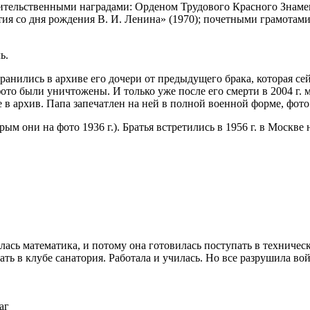
вительственными наградами: Орденом Трудового Красного Знаме
тия
со дня рождения В. И. Ленина» (1970); почетными грамот
ь.
хранились в архиве его дочери от предыдущего брака, которая се
фото были уничтожены. И только уже после его смерти в 2004 г.
 в архив. Папа запечатлен на ней в полной военной форме, фото
рым они на фото 1936 г.). Братья встретились в 1956 г. в Москве
авалась математика, и потому она готовилась поступать в технич
ать в клубе санатория. Работала и училась. Но все разрушила вой
аг