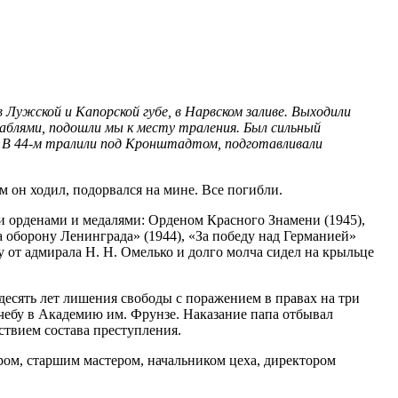
 Лужской и Капорской губе, в Нарвском заливе. Выходили
раблями, подошли мы к месту траления. Был сильный
. В
44-м
тралили под Кронштадтом, подготавливали
ом он ходил, подорвался на мине. Все погибли.
и орденами и медалями: Орденом Красного Знамени (1945),
За оборону Ленинграда» (1944), «За победу над Германией»
у от адмирала Н. Н. Омелько и долго молча сидел на крыльце
есять лет лишения свободы с поражением в правах на три
учебу в Академию им. Фрунзе. Наказание папа отбывал
ствием состава преступления.
ером, старшим мастером, начальником цеха, директором