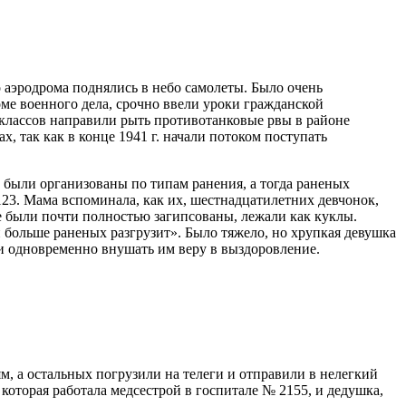
о аэродрома поднялись в небо самолеты. Было очень
оме военного дела, срочно ввели уроки гражданской
 классов направили рыть противотанковые рвы в районе
х, так как в конце 1941 г. начали потоком поступать
и были организованы по типам ранения, а тогда раненых
123. Мама вспоминала, как их, шестнадцатилетних девчонок,
е были почти полностью загипсованы, лежали как куклы.
и больше раненых разгрузит». Было тяжело, но хрупкая девушка
 и одновременно внушать им веру в выздоровление.
м, а
остальных погрузили на
телеги и
отправили в
нелегкий
которая работала медсестрой в
госпитале №
2155, и
дедушка,