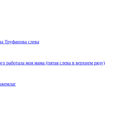
на Труфанова слева
ого работала моя мама (пятая слева в верхнем ряду)
тижемлаг