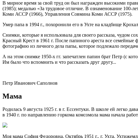
В мирное время за свой труд он был награжден высокими пра
(1985); медалью «За трудовое отличие. В ознаменование
100-ле
Коми АССР (1966), Управления Совмина Коми АССР (1975).
Умер папа в 1994 г., похоронили его в Ухте на кладбище Крохал
Снимки, которые я использовала для своего рассказа, чудом со
Красный Крест в 1961 г. После папиного ареста все семейные 
фотографию из личного дела папы, которое подлежало передаче
А на этом снимке
1950-х
гг. запечатлен папин брат Петр (с кото
Им было что вспомнить и что рассказать друг другу...
Петр Иванович Саполнов
Мама
Родилась 9 августа 1925 г. в г. Ессентуки. В школе ей легко д
в 1940 г. по направлению горкома комсомола мама начала работ
Моя мама София Федоровна. Октябрь 1951 г., г. Ухта, Ухтижемл