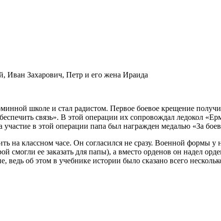
й, Иван Захарович, Петр и его жена Ираида
ктроминной школе и стал радистом. Первое боевое крещение полу
беспечить связь». В этой операции их сопровождал ледокол «Ер
За участие в этой операции папа был награжден медалью «За боев
ить на классном часе. Он согласился не сразу. Военной формы у 
трой смогли ее заказать для папы), а вместо орденов он надел ор
е, ведь об этом в учебнике истории было сказано всего нескольк