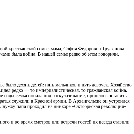
шой крестьянской семье, мама, София Федоровна Труфанова
лечами была война. В нашей семье редко об этом говорили,
е было десять детей: пять мальчиков и пять девочек. Хозяйство
видел редко — то империалистическая, то гражданская война.
тые годы семья попала под раскулачивание, пришлось оставить
 братья служили в Красной армии. В Архангельске он устроился
т. Службу папа проходил на линкоре «Октябрьская революция»
ного и во время смотров или встречи гостей их всегда ставили