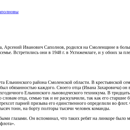
Саполновы
па, Арсений Иванович Саполнов, родился на Смоленщине в боль
семье. Встретились они в 1948 г. в Ухтижемлаге, и у обоих за п
вета Ельнинского района Смоленской области. В крестьянской семь
был обязанностью каждого. Своего отца (Ивана Захаровича) он 
 трехгодичного Ельнинского льноводческого техникума. В тридца
По словам отца, семью так и не раскулачили, так как его старшие
Из трехсот парней призыва его единственного определили во фло
ысяч тонн, на борту полторы тысячи человек команды.
быми глазами. Он вспоминал, что таких ребят на линкоре было м
флота».