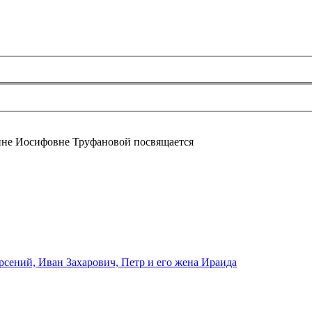
не Иосифовне Труфановой посвящается
рсений, Иван Захарович, Петр и его жена Ираида