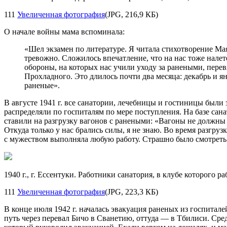
111
Увеличенная фотография
(JPG, 216,9 КБ)
О начале войны мама вспоминала:
«Шел экзамен по литературе. Я читала стихотворение Мая
тревожно. Сложилось впечатление, что на нас тоже налет
обороны, на которых нас учили уходу за ранеными, пере
Прохладного. Это длилось почти два месяца: декабрь и ян
раненые».
В августе 1941 г. все санатории, лечебницы и гостиницы были
распределяли по госпиталям по мере поступления. На базе сан
ставили на разгрузку вагонов с ранеными: «Вагоны не должны
Откуда только у нас брались силы, я не знаю. Во время разгру
с мужеством выполняла любую работу. Страшно было смотреть 
1940 г., г. Ессентуки. Работники санатория, в клубе которого р
111
Увеличенная фотография
(JPG, 223,3 КБ)
В
конце июля 1942
г. началась эвакуация раненых из
госпитале
путь через перевал Бичо в
Сванетию, оттуда
— в
Тбилиси. Сре