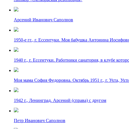
Арсений Иванович Саполнов
1950-е гг., г. Ессентуки. Моя бабушка Антонина Иосифов
1940 г., г. Ессентуки. Работники санатория, в клубе котор
Моя мама София Федоровна. Октябрь 1951 г., г. Ухта, Ух
1942 г., Ленинград. Арсений (справа) с другом
Петр Иванович Саполнов