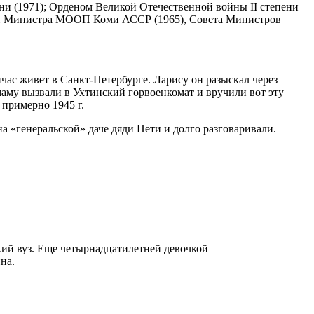
ни (1971); Орденом Великой Отечественной войны II степени
ами Министра МООП Коми АССР (1965), Совета Министров
йчас живет в Санкт-Петербурге. Ларису он разыскал через
 маму вызвали в Ухтинский горвоенкомат и вручили вот эту
 примерно 1945 г.
 на «генеральской» даче дяди Пети и долго разговаривали.
еский вуз. Еще четырнадцатилетней девочкой
на.