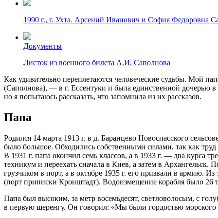
1990 г., г. Ухта. Арсений Иванович и София Федоровна 
Документы
Листок из военного билета А.И. Саполнова
Как удивительно переплетаются человеческие судьбы. Мой па
(Саполнова), — в г. Ессентуки и была единственной дочерью в 
но я попытаюсь рассказать, что запомнила из их рассказов.
Папа
Родился 14 марта 1913 г. в д. Баранцево Новоспасского сельсо
было большое. Обходились собственными силами, так как труд 
В 1931 г. папа окончил семь классов, а в 1933 г. — два курса
техникум и переехать сначала в Киев, а затем в Архангельск. 
грузчиком в порт, а в октябре 1935 г. его призвали в армию. 
(порт приписки Кронштадт). Водоизмещение корабля было 26 т
Папа был высоким, за метр восемьдесят, светловолосым, с голу
в первую шеренгу. Он говорил: «Мы были гордостью морского 