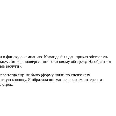
чил в финскую кампанию. Команде был дан приказ обстрелять
мак». Линкор подвергся многочасовому обстрелу. На обратном
ые заслуги».
него тогда еще не было (форму шили по спецзаказу
денскую колонку. Я обратила внимание, с каким интересом
о строк.